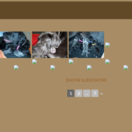
[SHOW SLIDESHOW]
1
2
...
7
►