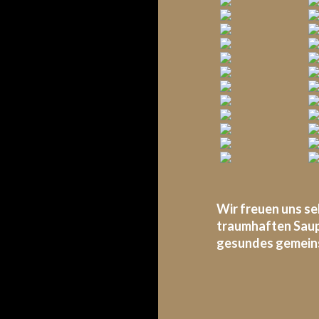
Wir freuen uns se
traumhaften Saup
gesundes gemeins