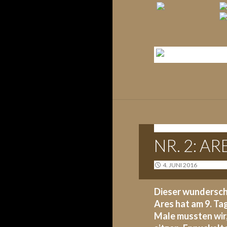
A-WURF - 02.06.2016
NR. 2: A
4. JUNI 2016
Dieser wundersch
Ares hat am 9. Ta
Male mussten wir,