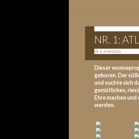
A-WURF - 02.06.2016
NR. 1: A
4. JUNI 2016
Dieser wonnepropp
geboren. Der süße
und suchte sich d
gemütliches, riesi
Ehre machen und 
werden.