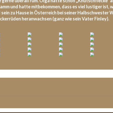
te gerne überall rum. Olga hatte schon „Knutschflecke“ a
ramm und hatte mitbekommen, dass es viel lustiger ist,
d sein zu Hause in Österreich bei seiner Halbschwester 
ckerrüden heranwachsen (ganz wie sein Vater Finley).