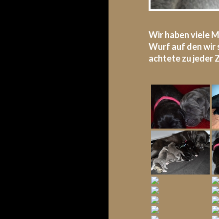
Wir haben viele M
Wurf auf den wir s
achtete zu jeder 