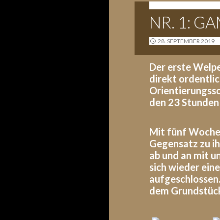
G-WURF - 26.09.2019
NR. 1: G
28. SEPTEMBER 2019
Der erste Welpe
direkt ordentli
Orientierungssc
den 23 Stunden
Mit fünf Wochen
Gegensatz zu ih
ab und an mit un
sich wieder ein
aufgeschlossen.
dem Grundstüc