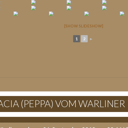
[SHOW SLIDESHOW]
1
2
►
RACIA (PEPPA) VOM WARLINER