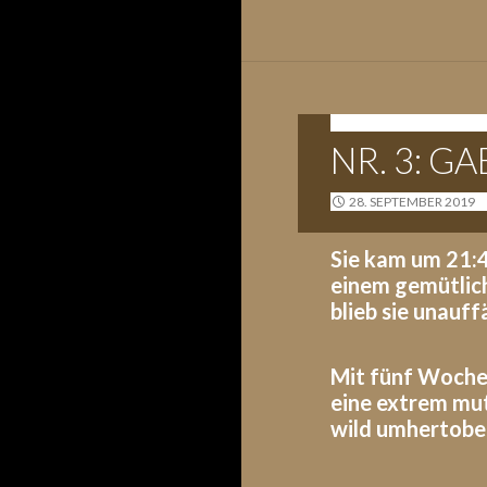
G-WURF - 26.09.2019
NR. 3: 
28. SEPTEMBER 2019
Sie kam um 21:4
einem gemütlich
blieb sie unauf
Mit fünf Wochen
eine extrem mut
wild umhertoben