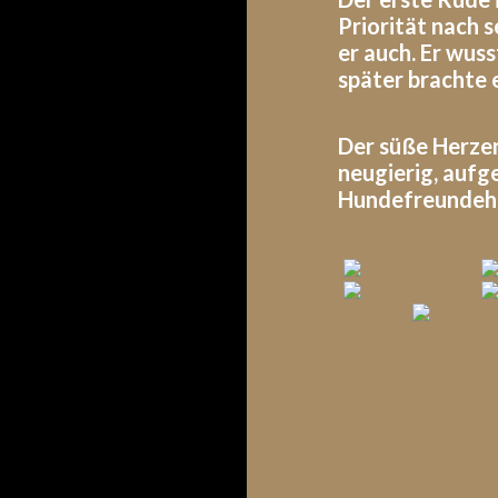
Priorität nach 
er auch. Er wus
später brachte
Der süße Herze
neugierig, aufg
Hundefreundehe