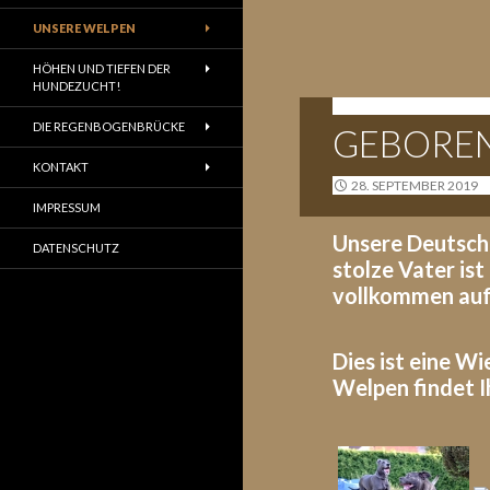
UNSERE WELPEN
HÖHEN UND TIEFEN DER
HUNDEZUCHT!
G-WURF - 26.09.2019
DIE REGENBOGENBRÜCKE
GEBOREN 
KONTAKT
28. SEPTEMBER 2019
IMPRESSUM
Unsere Deutsche
DATENSCHUTZ
stolze Vater ist
vollkommen auf 
Dies ist eine W
Welpen findet Ih