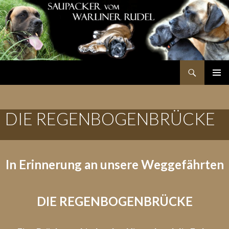
Suchen
SPRINGE
PRIMÄR
ZUM
MENÜ
INHALT
DIE REGENBOGENBRÜCKE
In Erinnerung an unsere Weggefährten
DIE REGENBOGENBRÜCKE