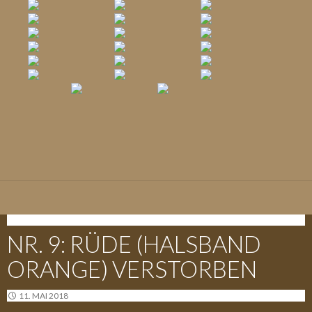
E-WURF - 09.05.2018
NR. 9: RÜDE (HALSBAND
ORANGE) VERSTORBEN
11. MAI 2018