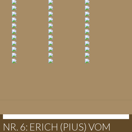
E-WURF - 09.05.2018
NR. 6: ERICH (PIUS) VOM