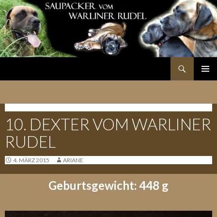
Suchen
SPRINGE
PRIMÄR
ZUM
MENÜ
INHALT
O-WURF - 22.10.2013
10. DEXTER VOM WARLINER
RUDEL
4. MÄRZ 2015
ARIANE
Geburtsgewicht: 448 g