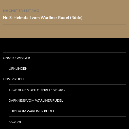
NÄCHSTER BEITRAG
Nr. 8: Heimdall vom Warliner Rudel (Rüde)
UNSER ZWINGER
URKUNDEN
UNSER RUDEL
TRUE BLUE VON DER HALLENBURG
DARKNESS VOM WARLINER RUDEL
EBBY VOM WARLINER RUDEL
FAUCHI