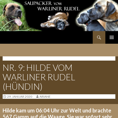
Suchen
SPRINGE
PRIMÄR
ZUM
MENÜ
INHALT
H-WURF - 27.01.2020
NR. 9: HILDE VOM
WARLINER RUDEL
(HÜNDIN)
29. JANUAR 2020
ARIANE
Hilde kam um 06:04 Uhr zur Welt und brachte
567 Gamm auf die Waage. Sie war sofort sehr