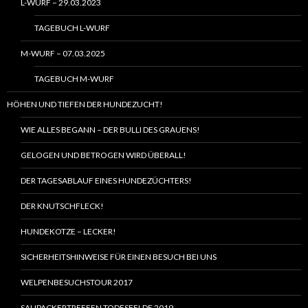
L-WURF – 29.03.2023
TAGEBUCH L-WURF
M-WURF – 07.03.2025
TAGEBUCH M-WURF
HÖHEN UND TIEFEN DER HUNDEZUCHT!
WIE ALLES BEGANN – DER BULLI DES GRAUENS!
GELOGEN UND BETROGEN WIRD ÜBERALL!
DER TAGESABLAUF EINES HUNDEZÜCHTERS!
DER KNUTSCHFLECK!
HUNDEKOTZE – LECKER!
SICHERHEITSHINWEISE FÜR EINEN BESUCH BEI UNS
WELPENBESUCHSTOUR 2017
SAUPACKERTREFFEN TODESFELDE 2019