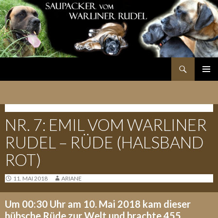
Suchen
SPRINGE
PRIMÄR
ZUM
MENÜ
INHALT
E-WURF - 09.05.2018
NR. 7: EMIL VOM WARLINER
RUDEL – RÜDE (HALSBAND
ROT)
11. MAI 2018
ARIANE
Um 00:30 Uhr am 10. Mai 2018 kam dieser
hübsche Rüde zur Welt und brachte 455