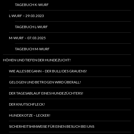
TAGEBUCH K-WURF
L-WURF – 29.03.2023
TAGEBUCH L-WURF
M-WURF – 07.03.2025
TAGEBUCH M-WURF
HÖHEN UND TIEFEN DER HUNDEZUCHT!
WIE ALLES BEGANN – DER BULLI DES GRAUENS!
GELOGEN UND BETROGEN WIRD ÜBERALL!
DER TAGESABLAUF EINES HUNDEZÜCHTERS!
DER KNUTSCHFLECK!
HUNDEKOTZE – LECKER!
SICHERHEITSHINWEISE FÜR EINEN BESUCH BEI UNS