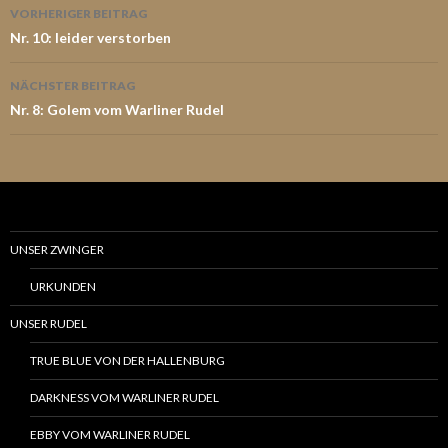
Beitrags-
VORHERIGER BEITRAG
Navigation
Nr. 10: leider verstorben
NÄCHSTER BEITRAG
Nr. 8: Golem vom Warliner Rudel
UNSER ZWINGER
URKUNDEN
UNSER RUDEL
TRUE BLUE VON DER HALLENBURG
DARKNESS VOM WARLINER RUDEL
EBBY VOM WARLINER RUDEL