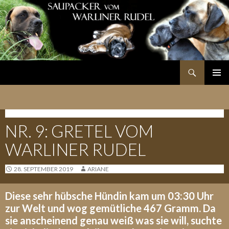
Suchen
SPRINGE
PRIMÄR
ZUM
MENÜ
INHALT
G-WURF - 26.09.2019
NR. 9: GRETEL VOM
WARLINER RUDEL
28. SEPTEMBER 2019
ARIANE
Diese sehr hübsche Hündin kam um 03:30 Uhr
zur Welt und wog gemütliche 467 Gramm. Da
sie anscheinend genau weiß was sie will, suchte