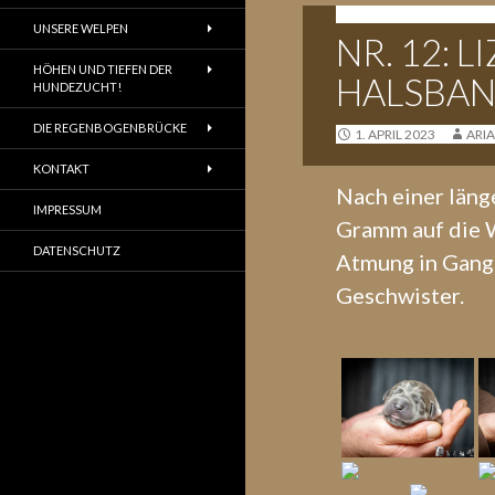
L-WURF - 29.03.2023
UNSERE WELPEN
NR. 12: 
HÖHEN UND TIEFEN DER
HALSBAN
HUNDEZUCHT!
DIE REGENBOGENBRÜCKE
1. APRIL 2023
ARI
KONTAKT
Nach einer läng
IMPRESSUM
Gramm auf die W
DATENSCHUTZ
Atmung in Gang 
Geschwister.