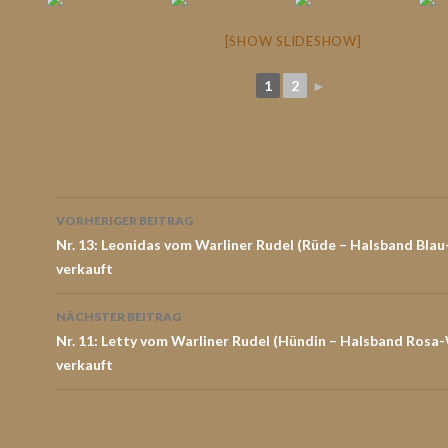
[SHOW SLIDESHOW]
1
2
►
Beitrags-
VORHERIGER BEITRAG
Navigation
Nr. 13: Leonidas vom Warliner Rudel (Rüde – Halsband Blau
verkauft
NÄCHSTER BEITRAG
Nr. 11: Letty vom Warliner Rudel (Hündin – Halsband Rosa
verkauft