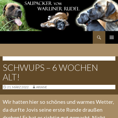
Suchen
SPRINGE
PRIMÄR
ZUM
MENÜ
INHALT
TAGEBUCH J-WURF
SCHWUPS – 6 WOCHEN
ALT!
21. MÄRZ 2022
ARIANE
Wir hatten hier so schönes und warmes Wetter,
da durfte Jovis seine erste Runde draußen
drehen! Er hat es richtig gut gemacht. Nicht