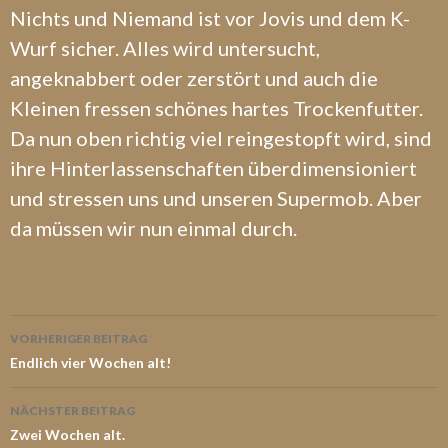
Nichts und Niemand ist vor Jovis und dem K-
Wurf sicher. Alles wird untersucht,
angeknabbert oder zerstört und auch die
Kleinen fressen schönes hartes Trockenfutter.
Da nun oben richtig viel reingestopft wird, sind
ihre Hinterlassenschaften überdimensioniert
und stressen uns und unseren Supermob. Aber
da müssen wir nun einmal durch.
Beitrags-
VORHERIGER BEITRAG
Navigation
Endlich vier Wochen alt!
NÄCHSTER BEITRAG
Zwei Wochen alt.