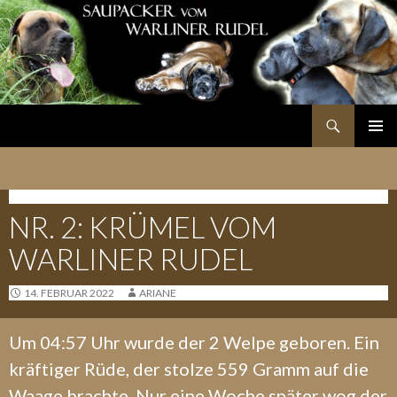
Suchen
SPRINGE
PRIMÄR
ZUM
MENÜ
INHALT
K-WURF - 12.02.2022
NR. 2: KRÜMEL VOM
WARLINER RUDEL
14. FEBRUAR 2022
ARIANE
Um 04:57 Uhr wurde der 2 Welpe geboren. Ein
kräftiger Rüde, der stolze 559 Gramm auf die
Waage brachte. Nur eine Woche später wog der