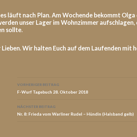
lles läuft nach Plan. Am Wochende bekommt Olga 
 werden unser Lager im Wohnzimmer aufschlagen, da
n sollte.
hr Lieben. Wir halten Euch auf dem Laufenden mit h
Beitrags-
VORHERIGER BEITRAG
Navigation
F-Wurf Tagebuch 28. Oktober 2018
NÄCHSTER BEITRAG
Nr. 8: Frieda vom Warliner Rudel – Hündin (Halsband gelb)