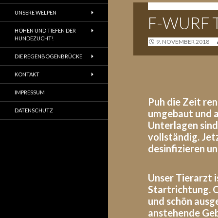
TAGEBUCH F-WURF
UNSERE WELPEN
F-WURF 
HÖHEN UND TIEFEN DER
HUNDEZUCHT!
9. NOVEMBER 2018
DIE REGENBOGENBRÜCKE
KONTAKT
IMPRESSUM
Puh die Zeit re
DATENSCHUTZ
umgebaut und au
Unterlagen sind
vollständig. Je
desinfizieren u
Unser Tierarzt 
Startrichtung. 
und schön ausg
anstehende Geb