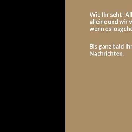
Wie Ihr seht! A
alleine und wir
wenn es losgehe
Bis ganz bald I
Nachrichten.