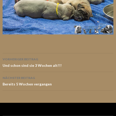
Beitrags-
VORHERIGER BEITRAG
Navigation
Und schon sind sie 3 Wochen alt!!!
NÄCHSTER BEITRAG
Bereits 5 Wochen vergangen