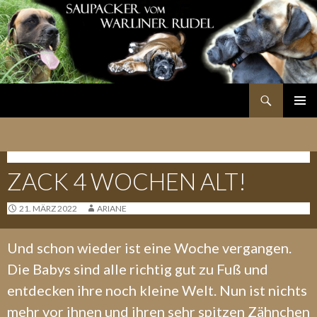
Suchen
SPRINGE
PRIMÄR
ZUM
MENÜ
INHALT
TAGEBUCH K-WURF
ZACK 4 WOCHEN ALT!
21. MÄRZ 2022
ARIANE
Und schon wieder ist eine Woche vergangen.
Die Babys sind alle richtig gut zu Fuß und
entdecken ihre noch kleine Welt. Nun ist nichts
mehr vor ihnen und ihren sehr spitzen Zähnchen